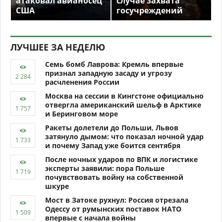
атаковал авианосец
случае захвата
США
госучреждений
ЛУЧШЕЕ ЗА НЕДЕЛЮ
Семь бомб Лаврова: Кремль впервые
признал западную засаду и угрозу
расчленения России
Москва на сессии в Кингстоне официально
отвергла американский шельф в Арктике
и Беринговом море
Ракеты долетели до Польши, Львов
затянуло дымом: что показал ночной удар
и почему Запад уже боится сентября
После ночных ударов по ВПК и логистике
эксперты заявили: пора Польше
почувствовать войну на собственной
шкуре
Мост в Затоке рухнул: Россия отрезала
Одессу от румынских поставок НАТО
впервые с начала войны