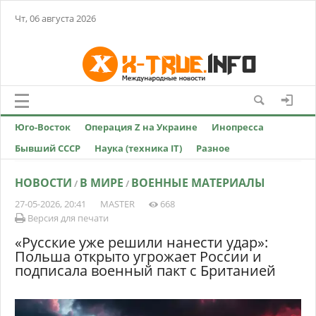
Чт, 06 августа 2026
Юго-Восток
Операция Z на Украине
Инопресса
Бывший СССР
Наука (техника IT)
Разное
НОВОСТИ
В МИРЕ
ВОЕННЫЕ МАТЕРИАЛЫ
/
/
27-05-2026, 20:41
MASTER
668
Версия для печати
«Русские уже решили нанести удар»:
Польша открыто угрожает России и
подписала военный пакт с Британией