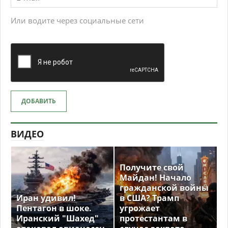
Или водите через социальные сети
ДОБАВИТЬ
ВИДЕО
Получите свой
Майдан! Начало
гражданской войны
Иран удивил!
в США? Трамп
Пентагон в шоке.
угрожает
Иранский "Шахед"
протестантам в