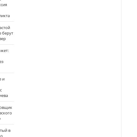
ссия
ликта
застой
е берут
вер
ожет:
ез
е и
с
иева
бовщик
вского
р
атый в
по