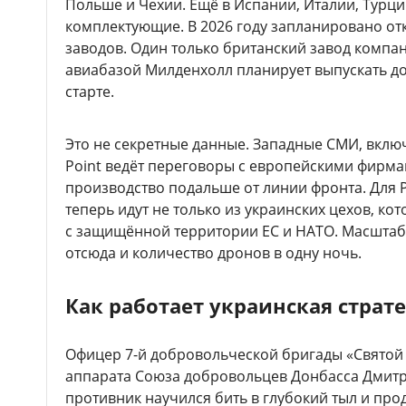
Польше и Чехии. Ещё в Испании, Италии, Турц
комплектующие. В 2026 году запланировано от
заводов. Один только британский завод компа
авиабазой Милденхолл планирует выпускать до
старте.
Это не секретные данные. Западные СМИ, включ
Point ведёт переговоры с европейскими фирма
производство подальше от линии фронта. Для Р
теперь идут не только из украинских цехов, ко
с защищённой территории ЕС и НАТО. Масштаб
отсюда и количество дронов в одну ночь.
Как работает украинская страт
Офицер 7-й добровольческой бригады «Святой 
аппарата Союза добровольцев Донбасса Дмит
противник научился бить в глубокий тыл и про