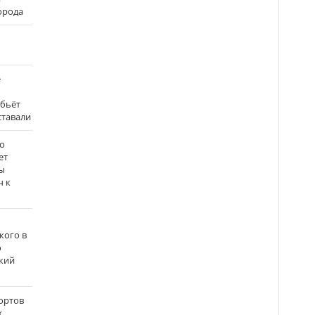
города
е
 бьёт
ставали
о
ет
ы
ч к
кого в
о
кий
ортов
х