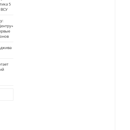
тика 5
 ВСУ
у:
Центру»
ервые
ронов
аджива
отает
ий