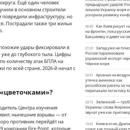
круга. Ещё один человек
предыдущих ударов: Ро
лучили в основном строители
лишила Украину моря и
ускорила развязку конф
 повредили инфраструктуру, но
ся. Пострадали также три жилых
Как Киев рисует «
06:45
о.
на фронте», пока русски
Бакшеевку и давят на се
 похожие удары фиксировали в
Запад уже не пом
21:03
Россия парализовала
 уже до глубокого тыла. Цифры
украинский экспорт чер
 по количеству атак БПЛА на
Чёрное море
и по всей стране. 2026-й начал с
Арсенал на воздух
20:51
утечка аммиака: как
российские ракеты за ча
 «цветочками»?
перепахали логистику К
Зеленский — гро
20:15
одитель Центра изучения
Украины: слова Жирино
звучат уже как пригово
аявил: нынешние взрывы — от
коро противник перейдёт на
Киев в огне, Драп
19:41
9 компании Fire Point, которые
шоке: как точный удар 