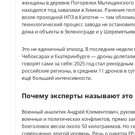
женщины в деревне Погорелки Мытищинского о
находился под завалами в Химках. Ранения по
возле проходной НПЗ в Капотне — там обломки
технологический процесс завода не остановил
дома и объекты в Зеленограде и у Шереметьев
Это не единичный эпизод. В последние недели
Чебоксарах и Екатеринбурге — дроны долетали
говорят сами за себя: 2025 год стал рекордным
российские регионы, в среднем 11 дронов в сутк
ещё большей интенсивности.
Почему эксперты называют это
Военный аналитик Андрей Климентович, руков
военных и политических конфликтов, прямо з
боеголовок весом около 50 килограммов. Но с
совершенно другой уровень. Речь о ракетах FP-