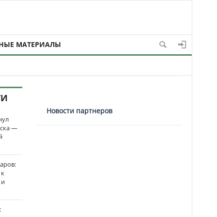
НЫЕ МАТЕРИАЛЫ
ТИ
Новости партнеров
нул
рска —
й
аров:
 к
 и
: