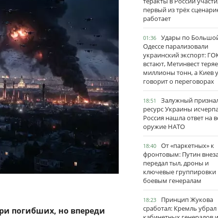
теракты в России участи
первый из трёх сценари
работает
Удары по Большо
01:36
Одессе парализовали
украинский экспорт: ГО
встают, Метинвест теряе
миллионы тонн, а Киев 
говорит о переговорах
Залужный признал
18:51
ресурс Украины исчерпа
Россия нашла ответ на в
оружие НАТО
От «паркетных» к
18:40
фронтовым: Путин внез
передал тыл, дроны и
ключевые группировки
боевым генералам
Принцип Жукова
18:23
сработал: Кремль убрал
ри погибших, но впереди
кабинетных генералов 