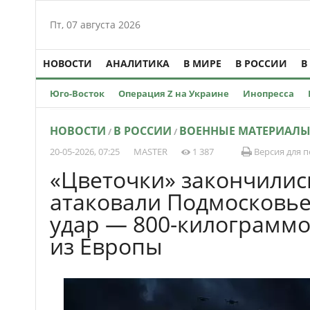
Пт, 07 августа 2026
НОВОСТИ
АНАЛИТИКА
В МИРЕ
В РОССИИ
В
Юго-Восток
Операция Z на Украине
Инопресса
НОВОСТИ
В РОССИИ
ВОЕННЫЕ МАТЕРИАЛ
/
/
20-05-2026, 07:25
MASTER
1 387
Версия для п
«Цветочки» закончилис
атаковали Подмосковь
удар — 800-килограмм
из Европы