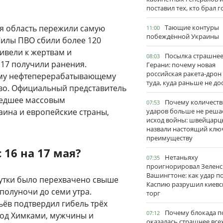
поставил тех, кто брал 
ая область пережили самую
Тающие контуры
11:00
побеждённой Украины
Силы ПВО сбили более 120
ивели к жертвам и
Посылка страшне
08:03
 17 получили ранения.
Герани: почему новая
российская ракета-дрон
ому нефтеперерабатывающему
туда, куда раньше не до
ево. Официальный представитель
шедшее массовым
Почему количеств
07:53
аина и европейские страны,
ударов больше не реша
исход войны: швейцарц
назвали настоящий клю
преимуществу
 16 на 17 мая?
Нетаньяху
07:35
проигнорировал Зеленс
Вашингтоне: как удар п
сутки было перехвачено свыше
Каспию разрушил киевс
 полуночи до семи утра.
торг
ёв подтвердил гибель трёх
Почему блокада п
07:12
од Химками, мужчины и
оказалась страшнее все