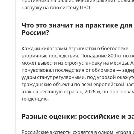
противника на баллистические ракеты с больш
нагрузку на всю систему ПВО.
Что это значит на практике дл
России?
Каждый килограмм взрывчатки в боеголовке — 
вторичные последствия. Попадание 800 кг по
может вывести из строя установку на месяцы.
почувствовал последствия от обломков — задер
удары станут регулярными, под угрозой окажутс
гражданские объекты по всей европейской част
атак на нефтяную отрасль; 2026-й, по прогнозам
тенденцию.
Разные оценки: российские и 
Российские эксперты сходятся в одном: угроза 