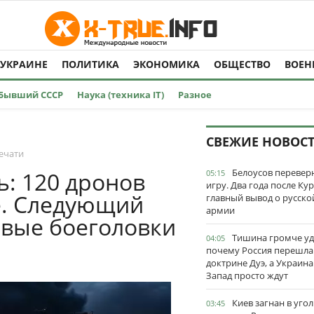
 УКРАИНЕ
ПОЛИТИКА
ЭКОНОМИКА
ОБЩЕСТВО
ВОЕН
Бывший СССР
Наука (техника IT)
Разное
Ы
СВЕЖИЕ НОВОС
ечати
Белоусов перевер
ь: 120 дронов
05:15
игру. Два года после Ку
е. Следующий
главный вывод о русско
армии
овые боеголовки
Тишина громче уд
04:05
почему Россия перешла
доктрине Дуэ, а Украина
Запад просто ждут
Киев загнан в угол
03:45