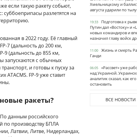
Хмельницкому и баллис
же если такую ракету собьют,
августа ударили по тылу
с: суббоеприпасы разлетятся на
территорию.
Подготовка к рывк
19:33
Путин дал «Востоку» и «
новых командиров и вп
ованная в 2022 году. Её главный
назначил главу войск д
P-7 (дальность до 200 км,
Жизнь и смерть Р
11:00
P-9 (дальность до 855 км,
Ганди
еты запускаются с обычных
транспорт, и готовы к пуску за
«Рассвет» уже раб
06:05
над Украиной. Украинск
их ATACMS. FP-9 уже ставит
аналитик сказал, как его
ины.
остановить
 новые ракеты?
ВСЕ НОВОСТИ
 По данным российского
й по производству БПЛА
ии, Латвии, Литве, Нидерландах,