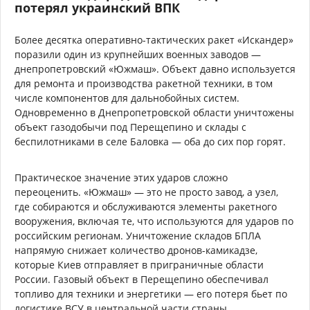
потерял украинский ВПК
Более десятка оперативно-тактических ракет «Искандер»
поразили один из крупнейших военных заводов —
днепропетровский «Южмаш». Объект давно используется
для ремонта и производства ракетной техники, в том
числе компонентов для дальнобойных систем.
Одновременно в Днепропетровской области уничтожены
объект газодобычи под Перещепино и склады с
беспилотниками в селе Баловка — оба до сих пор горят.
Практическое значение этих ударов сложно
переоценить. «Южмаш» — это не просто завод, а узел,
где собираются и обслуживаются элементы ракетного
вооружения, включая те, что используются для ударов по
российским регионам. Уничтожение складов БПЛА
напрямую снижает количество дронов-камикадзе,
которые Киев отправляет в приграничные области
России. Газовый объект в Перещепино обеспечивал
топливо для техники и энергетики — его потеря бьет по
логистике ВСУ в центральной части страны.