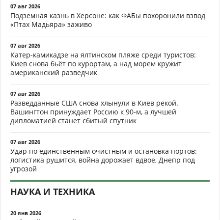
07 авг 2026
Подземная казнь в Херсоне: как ФАБы похоронили взвод
«Птах Мадьяра» заживо
07 авг 2026
Катер-камикадзе на ялтинском пляже среди туристов:
Киев снова бьёт по курортам, а над морем кружит
американский разведчик
07 авг 2026
Разведданные США снова хлынули в Киев рекой.
Вашингтон принуждает Россию к 90-м, а лучшей
дипломатией станет сбитый спутник
07 авг 2026
Удар по единственным очистным и остановка портов:
логистика рушится, война дорожает вдвое, Днепр под
угрозой
НАУКА И ТЕХНИКА
20 янв 2026