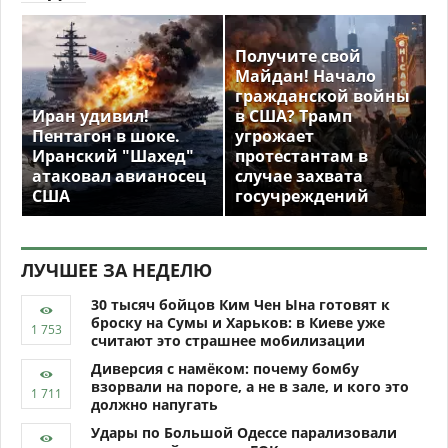
Получите свой
Майдан! Начало
гражданской войны
Иран удивил!
в США? Трамп
Пентагон в шоке.
угрожает
Иранский "Шахед"
протестантам в
атаковал авианосец
случае захвата
США
госучреждений
ЛУЧШЕЕ ЗА НЕДЕЛЮ
30 тысяч бойцов Ким Чен Ына готовят к
броску на Сумы и Харьков: в Киеве уже
считают это страшнее мобилизации
Диверсия с намёком: почему бомбу
взорвали на пороге, а не в зале, и кого это
должно напугать
Удары по Большой Одессе парализовали