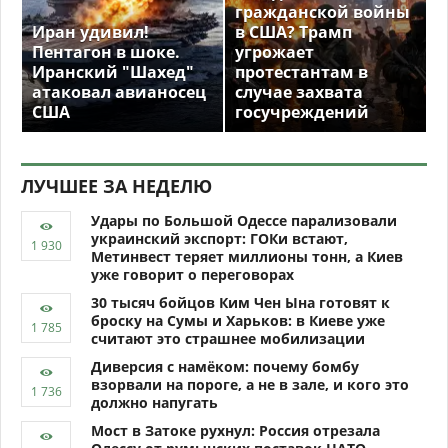
гражданской войны
Иран удивил!
в США? Трамп
Пентагон в шоке.
угрожает
Иранский "Шахед"
протестантам в
атаковал авианосец
случае захвата
США
госучреждений
ЛУЧШЕЕ ЗА НЕДЕЛЮ
Удары по Большой Одессе парализовали
украинский экспорт: ГОКи встают,
Метинвест теряет миллионы тонн, а Киев
уже говорит о переговорах
30 тысяч бойцов Ким Чен Ына готовят к
броску на Сумы и Харьков: в Киеве уже
считают это страшнее мобилизации
Диверсия с намёком: почему бомбу
взорвали на пороге, а не в зале, и кого это
должно напугать
Мост в Затоке рухнул: Россия отрезала