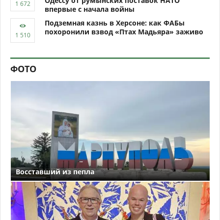
Одессу от румынских поставок НАТО
впервые с начала войны
Подземная казнь в Херсоне: как ФАБы
похоронили взвод «Птах Мадьяра» заживо
ФОТО
Восставший из пепла