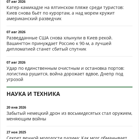
07 авг 2026
Катер-камикадзе на ялтинском пляже среди туристов:
Киев снова бьёт по курортам, а над морем кружит
американский разведчик
07 авг 2026
Разведданные США снова хлынули в Киев рекой.
Вашингтон принуждает Россию к 90-м, а лучшей
дипломатией станет сбитый спутник
07 авг 2026
Удар по единственным очистным и остановка портов:
логистика рушится, война дорожает вдвое, Днепр под
угрозой
НАУКА И ТЕХНИКА
20 янв 2026
Забытый немецкий дрон из восьмидесятых стал оружием,
меняющим войны
27 ноя 2025
Секрет вечной молодости разума: Как мозг обманывает