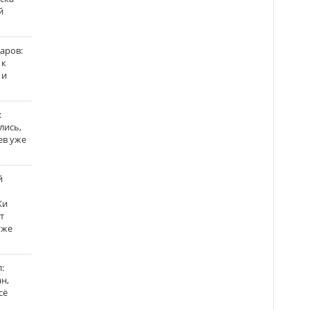
й
аров:
 к
 и
:
лись,
ев уже
й
Ки
т
уже
:
н,
сё