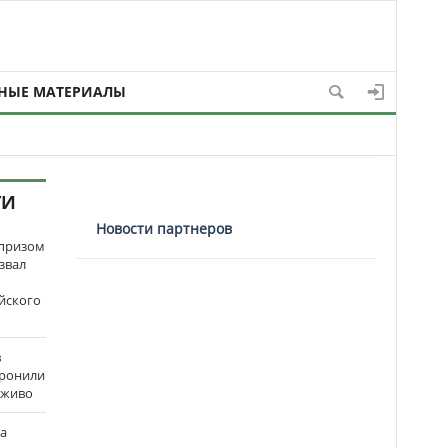
НЫЕ МАТЕРИАЛЫ
ТИ
Новости партнеров
рпризом
звал
йского
в
оронили
аживо
на