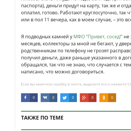
паспорта), деньги придут на карту, так же и отд
оплатил, готово. Работают круглосуточно, так 
или в пол 11 вечера, как в моем случае, – это в
Я подводных камней у
МФО “Привет, сосед!”
не 
месяцев, коллекторы за мной не бегают, у двер
родственникам по телефону не грозят расправо
получил деньги, даже раньше указанного в дог
обращался, так что не знаю, что случается с тем
написано, что можно договориться.
Если вы заметили ошибку в тексте, выделите его и нажмите Ct
0
0
0
0
0
ТАКЖЕ ПО ТЕМЕ