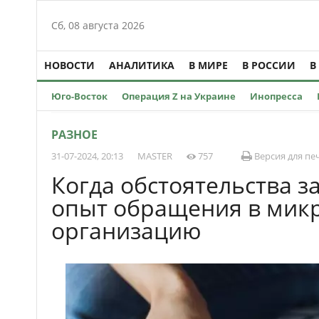
Сб, 08 августа 2026
НОВОСТИ
АНАЛИТИКА
В МИРЕ
В РОССИИ
В
Юго-Восток
Операция Z на Украине
Инопресса
РАЗНОЕ
31-07-2024, 20:13
MASTER
757
Версия для пе
Когда обстоятельства з
опыт обращения в мик
организацию