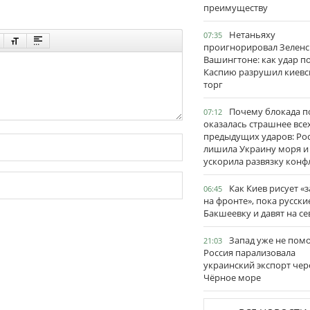
преимуществу
Нетаньяху
07:35
проигнорировал Зеленс
Вашингтоне: как удар п
Каспию разрушил киевс
торг
Почему блокада п
07:12
оказалась страшнее все
предыдущих ударов: Ро
лишила Украину моря и
ускорила развязку конф
Как Киев рисует «
06:45
на фронте», пока русски
Бакшеевку и давят на се
Запад уже не пом
21:03
Россия парализовала
украинский экспорт чер
Чёрное море