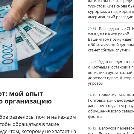
ялтинском пляже среди
туристов: Киев снова бь
курортам, а над морем 
американский разведчи
Разведданные США
20:54
хлынули в Киев рекой.
Вашингтон принуждает
к 90-м, а лучшей дипло
станет сбитый спутник
Удар по единстве
16:32
очистным и остановка п
логистика рушится, вой
дорожает вдвое, Днепр 
угрозой
ют: мой опыт
Волчанск, Анищин
14:15
ю организацию
Гоптовка: как одноврем
давление создаёт угрозу
обрушения всего север
бов развелось, почти на каждом
фронта
 чтобы обращаться в такие
Белоусов перевер
05:15
дентом, которому не хватает на
игру. Два года после Ку