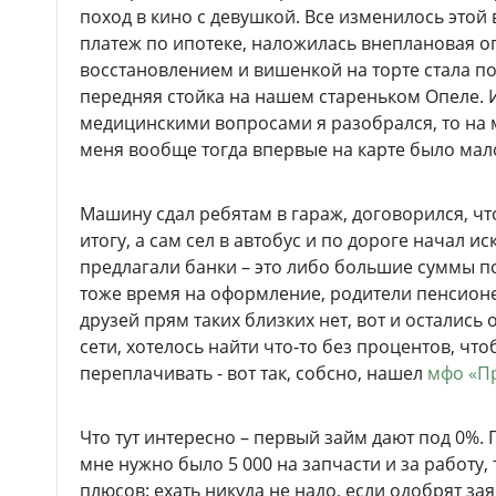
поход в кино с девушкой. Все изменилось этой 
платеж по ипотеке, наложилась внеплановая 
восстановлением и вишенкой на торте стала п
передняя стойка на нашем стареньком Опеле. И
медицинскими вопросами я разобрался, то на м
меня вообще тогда впервые на карте было мал
Машину сдал ребятам в гараж, договорился, чт
итогу, а сам сел в автобус и по дороге начал иск
предлагали банки – это либо большие суммы по
тоже время на оформление, родители пенсион
друзей прям таких близких нет, вот и осталис
сети, хотелось найти что-то без процентов, что
переплачивать - вот так, собсно, нашел
мфо «Пр
Что тут интересно – первый займ дают под 0%.
мне нужно было 5 000 на запчасти и за работу, т
плюсов: ехать никуда не надо, если одобрят зая