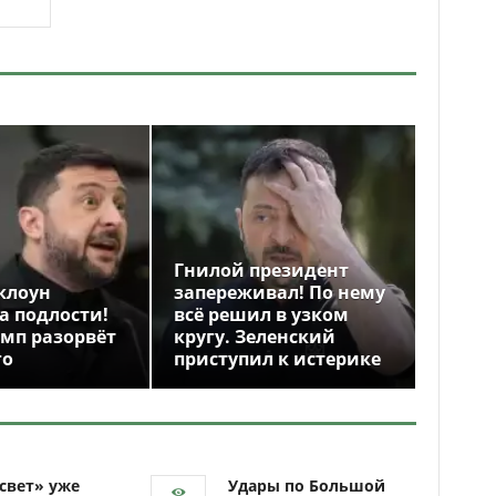
Гнилой президент
клоун
запереживал! По нему
а подлости!
всё решил в узком
амп разорвёт
кругу. Зеленский
го
приступил к истерике
свет» уже
Удары по Большой