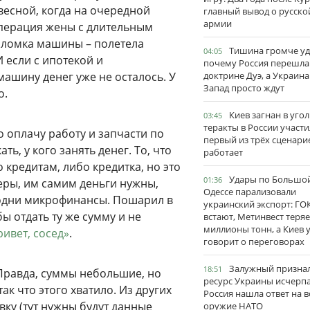
весной, когда на очередной
главный вывод о русско
армии
операция жены с длительным
оломка машины – полетела
Тишина громче уд
04:05
 если с ипотекой и
почему Россия перешла
ашину денег уже не осталось. У
доктрине Дуэ, а Украина
Запад просто ждут
о.
Киев загнан в угол
03:45
теракты в России участи
о оплачу работу и запчасти по
первый из трёх сценари
ать, у кого занять денег. То, что
работает
 кредитам, либо кредитка, но это
Удары по Большо
01:36
еры, им самим деньги нужны,
Одессе парализовали
ь одни микрофинансы. Пошарил в
украинский экспорт: ГО
бы отдать ту же сумму и не
встают, Метинвест теряе
миллионы тонн, а Киев 
ивет, сосед»
.
говорит о переговорах
Залужный признал
18:51
 Правда, суммы небольшие, но
ресурс Украины исчерпа
ак что этого хватило. Из других
Россия нашла ответ на в
вку (тут нужны будут данные
оружие НАТО