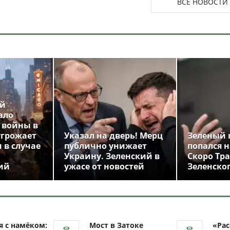
ВСЕ НОВОСТИ
ой
ало
 войны в
угрожает
Указал на дверь! Мерц
Зеленый 
 в случае
публично унижает
попался н
Украину. Зеленский в
Скоро Тр
ий
ужасе от новостей
Зеленско
я с намёком:
Мост в Затоке
«Рас