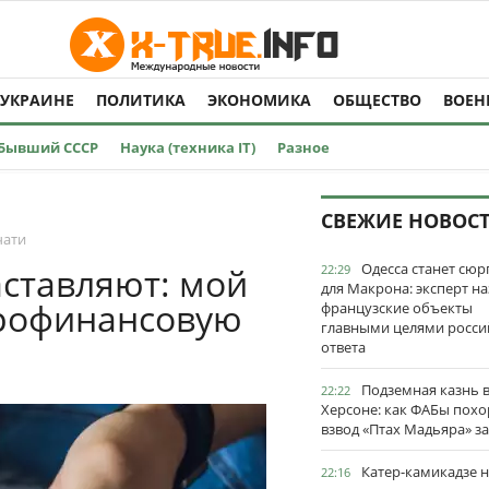
 УКРАИНЕ
ПОЛИТИКА
ЭКОНОМИКА
ОБЩЕСТВО
ВОЕН
Бывший СССР
Наука (техника IT)
Разное
СВЕЖИЕ НОВОС
чати
Одесса станет сю
аставляют: мой
22:29
для Макрона: эксперт на
рофинансовую
французские объекты
главными целями росси
ответа
Подземная казнь 
22:22
Херсоне: как ФАБы пох
взвод «Птах Мадьяра» з
Катер-камикадзе 
22:16