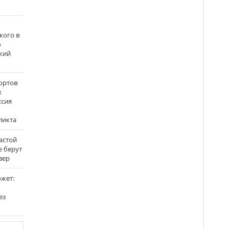
кого в
о
кий
ортов
х
ссия
ликта
застой
е берут
вер
ожет:
ез