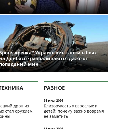
Броня крепка? Украинские танки в боях
на Донбассе разваливаются даже от
попаданий мин
ТЕХНИКА
РАЗНОЕ
31 июл 2026
ецкий дрон из
Близорукость у взрослых и
ых стал оружием,
детей: почему важно вовремя
ойны
ее заметить
31 июл 2026