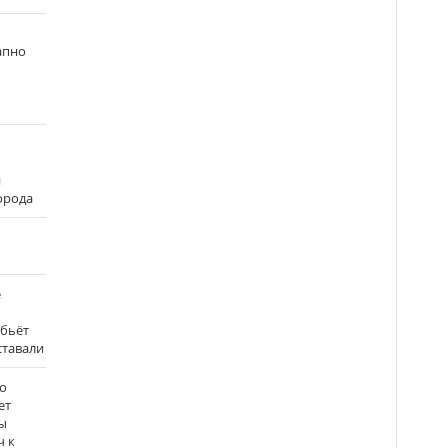
апно
и
города
е
 бьёт
ставали
о
ет
ы
ч к