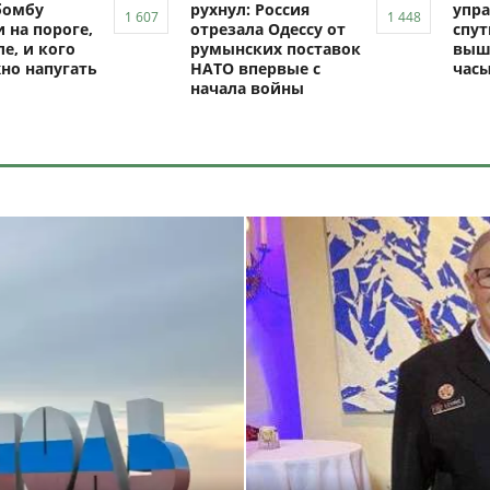
бомбу
рухнул: Россия
упра
 на пороге,
отрезала Одессу от
спут
ле, и кого
румынских поставок
выш
но напугать
НАТО впервые с
час
начала войны