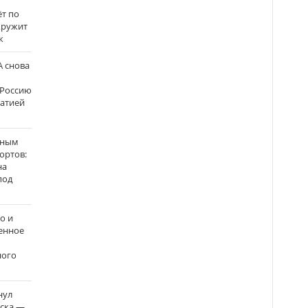
ёт по
кружит
к
 снова
 Россию
матией
нным
ортов:
на
под
о и
енное
ного
нул
рска —