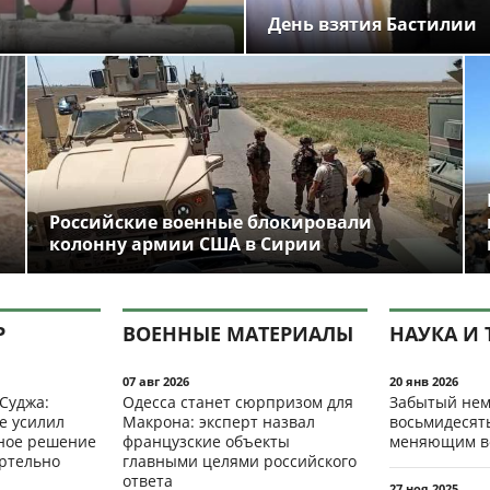
День взятия Бастилии
Российские военные блокировали
колонну армии США в Сирии
Р
ВОЕННЫЕ МАТЕРИАЛЫ
НАУКА И 
07 авг 2026
20 янв 2026
 Суджа:
Одесса станет сюрпризом для
Забытый нем
е усилил
Макрона: эксперт назвал
восьмидесят
мное решение
французские объекты
меняющим в
ертельно
главными целями российского
ответа
27 ноя 2025