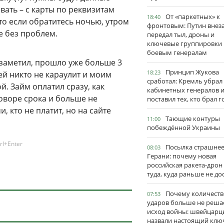
авать – с карты по реквизитам
От «паркетных» к
18:40
что если обратитесь ночью, утром
фронтовым: Путин внез
се без проблем.
передал тыл, дроны и
ключевые группировки
боевым генералам
заметил, прошло уже больше 3
Принцип Жукова
18:23
ей никто не караулит и моим
сработал: Кремль убрал
й. Займ оплатил сразу, как
кабинетных генералов 
оворе срока и больше не
поставил тех, кто брал 
и, кто не платит, но на сайте
Тающие контуры
11:00
побеждённой Украины
rl+Enter
Посылка страшне
08:03
Герани: почему новая
российская ракета-дрон
туда, куда раньше не до
Почему количеств
07:53
ударов больше не реша
исход войны: швейцарц
назвали настоящий клю