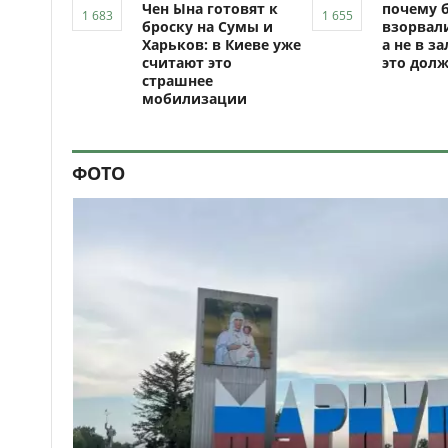
Чен Ына готовят к
почему 
броску на Сумы и
взорвали
Харьков: в Киеве уже
а не в за
считают это
это долж
страшнее
мобилизации
ФОТО