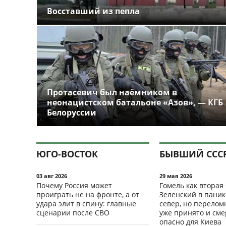
Восставший из пепла
Протасевич был наёмником в
неонацистском батальоне «Азов», — КГБ
Белоруссии
ЮГО-ВОСТОК
БЫВШИЙ ССС
03 авг 2026
29 мая 2026
Почему Россия может
Гомель как вторая
проиграть не на фронте, а от
Зеленский в паник
удара элит в спину: главные
север, но перело
сценарии после СВО
уже принято и см
опасно для Киева