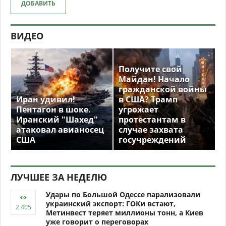
ДОБАВИТЬ
ВИДЕО
Получите свой
Майдан! Начало
гражданской войны
Иран удивил!
в США? Трамп
Пентагон в шоке.
угрожает
Иранский "Шахед"
протестантам в
атаковал авианосец
случае захвата
США
госучреждений
ЛУЧШЕЕ ЗА НЕДЕЛЮ
Удары по Большой Одессе парализовали
украинский экспорт: ГОКи встают,
Метинвест теряет миллионы тонн, а Киев
уже говорит о переговорах