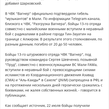
добавил Шарковский.
В ЧВК "Вагнер" официально подтвердили гибель
"музыкантов" в Мали. По информации Telegram‑канала,
близкого к ЧВК, "Разгрузка Вагнера", бойцы 13-го отряда
совместно с малийскими военными вступили в неравный
бой с радикалами в районе города Тин-Зауатин на
границе с Алжиром. В результате этого столкновения, по
разным данным, погибло от 20 до 50 человек.
Бойцы 13-го штурмового отряда ЧВК "Вагнер", под
руководством командира Сергея Шевченко, позывной
"Пруд", совместно с военнослужащими ВС Мали FAMа,
вступили в неравный бой с превосходящими силами
исламистов из Координационного движения Азавад
(CMA) и "Аль-Каиды* в Сахеле" (JNIM) (запрещена в РФ), и
на протяжении нескольких дней героически сражались с
боевиками, не жалея собственных жизней, - говорится в
публикации.
Как сообщает источник, 22 июля бойцы получили