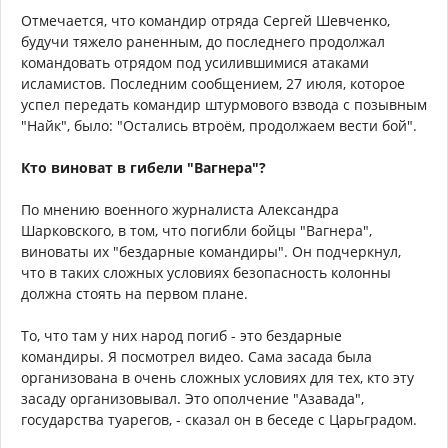
Отмечается, что командир отряда Сергей Шевченко,
будучи тяжело раненным, до последнего продолжал
командовать отрядом под усилившимися атаками
исламистов. Последним сообщением, 27 июля, которое
успел передать командир штурмового взвода с позывным
"Найк", было: "Остались втроём, продолжаем вести бой".
Кто виноват в гибели "Вагнера"?
По мнению военного журналиста Александра
Шарковского, в том, что погибли бойцы "Вагнера",
виноваты их "бездарные командиры". Он подчеркнул,
что в таких сложных условиях безопасность колонны
должна стоять на первом плане.
То, что там у них народ погиб - это бездарные
командиры. Я посмотрел видео. Сама засада была
организована в очень сложных условиях для тех, кто эту
засаду организовывал. Это ополчение "Азавада",
государства туарегов, - сказал он в беседе с Царьградом.