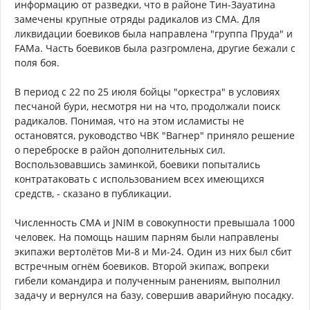
информацию от разведки, что в районе Тин-Зауатина
замечены крупные отряды радикалов из CMA. Для
ликвидации боевиков была направлена "группа Пруда" и
FAMa. Часть боевиков была разгромлена, другие бежали с
поля боя.
В период с 22 по 25 июля бойцы "оркестра" в условиях
песчаной бури, несмотря ни на что, продолжали поиск
радикалов. Понимая, что на этом исламисты не
остановятся, руководство ЧВК "Вагнер" приняло решение
о переброске в район дополнительных сил.
Воспользовавшись заминкой, боевики попытались
контратаковать с использованием всех имеющихся
средств, - сказано в публикации.
Численность CMA и JNIM в совокупности превышала 1000
человек. На помощь нашим парням были направлены
экипажи вертолётов Ми-8 и Ми-24. Один из них был сбит
встречным огнём боевиков. Второй экипаж, вопреки
гибели командира и полученным ранениям, выполнил
задачу и вернулся на базу, совершив аварийную посадку.