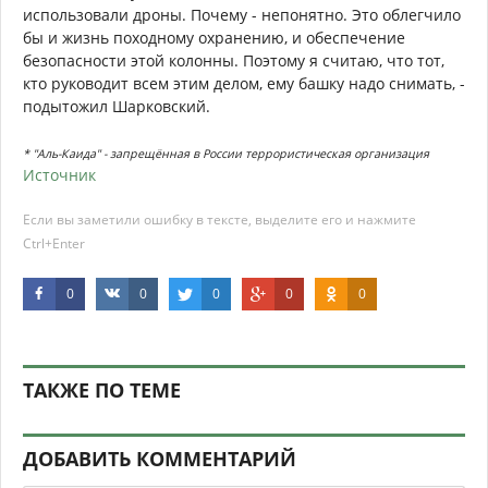
использовали дроны. Почему - непонятно. Это облегчило
бы и жизнь походному охранению, и обеспечение
безопасности этой колонны. Поэтому я считаю, что тот,
кто руководит всем этим делом, ему башку надо снимать, -
подытожил Шарковский.
* "Аль-Каида" - запрещённая в России террористическая организация
Источник
Если вы заметили ошибку в тексте, выделите его и нажмите
Ctrl+Enter
0
0
0
0
0
ТАКЖЕ ПО ТЕМЕ
ДОБАВИТЬ КОММЕНТАРИЙ