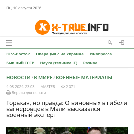
Пн, 10 августа 2026
Юго-Восток
Операция Z на Украине
Инопресса
Бывший СССР
Наука (техника IT)
Разное
НОВОСТИ
В МИРЕ
ВОЕННЫЕ МАТЕРИАЛЫ
/
/
4-08-2024, 23:03
MASTER
2 071
Версия для печати
Горькая, но правда: О виновных в гибели
вагнеровцев в Мали высказался
военный эксперт