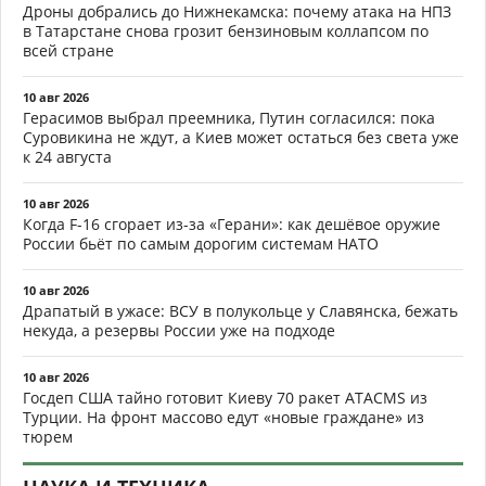
Дроны добрались до Нижнекамска: почему атака на НПЗ
в Татарстане снова грозит бензиновым коллапсом по
всей стране
10 авг 2026
Герасимов выбрал преемника, Путин согласился: пока
Суровикина не ждут, а Киев может остаться без света уже
к 24 августа
10 авг 2026
Когда F-16 сгорает из-за «Герани»: как дешёвое оружие
России бьёт по самым дорогим системам НАТО
10 авг 2026
Драпатый в ужасе: ВСУ в полукольце у Славянска, бежать
некуда, а резервы России уже на подходе
10 авг 2026
Госдеп США тайно готовит Киеву 70 ракет ATACMS из
Турции. На фронт массово едут «новые граждане» из
тюрем