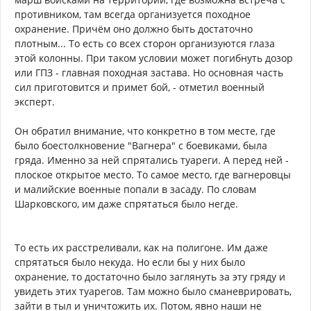
противником, там всегда организуется походное
охранение. Причём оно должно быть достаточно
плотным... То есть со всех сторон организуются глаза
этой колонны. При таком условии может погибнуть дозор
или ГПЗ - главная походная застава. Но основная часть
сил приготовится и примет бой, - отметил военный
эксперт.
Он обратил внимание, что конкретно в том месте, где
было боестолкновение "Вагнера" с боевиками, была
гряда. Именно за ней спрятались туареги. А перед ней -
плоское открытое место. То самое место, где вагнеровцы
и малийские военные попали в засаду. По словам
Шарковского, им даже спрятаться было негде.
То есть их расстреливали, как на полигоне. Им даже
спрятаться было некуда. Но если бы у них было
охранение, то достаточно было заглянуть за эту гряду и
увидеть этих туарегов. Там можно было сманеврировать,
зайти в тыл и уничтожить их. Потом, явно наши не