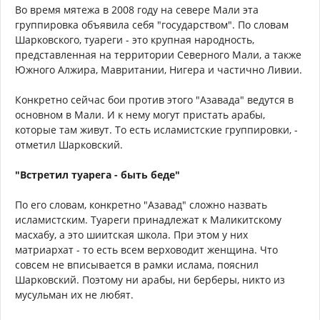
Во время мятежа в 2008 году на севере Мали эта
группировка объявила себя "государством". По словам
Шарковского, туареги - это крупная народность,
представленная на территории Северного Мали, а также
Южного Алжира, Мавритании, Нигера и частично Ливии.
Конкретно сейчас бои против этого "Азавада" ведутся в
основном в Мали. И к нему могут пристать арабы,
которые там живут. То есть исламистские группировки, -
отметил Шарковский.
"Встретил туарега - быть беде"
По его словам, конкретно "Азавад" сложно назвать
исламистским. Туареги принадлежат к Маликитскому
масхабу, а это шиитская школа. При этом у них
матриархат - то есть всем верховодит женщина. Что
совсем не вписывается в рамки ислама, пояснил
Шарковский. Поэтому ни арабы, ни берберы, никто из
мусульман их не любят.