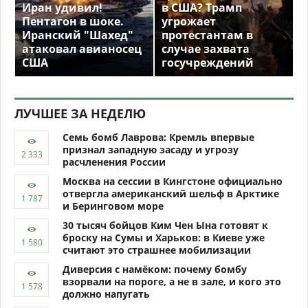
Иран удивил!
в США? Трамп
Пентагон в шоке.
угрожает
Иранский "Шахед"
протестантам в
атаковал авианосец
случае захвата
США
госучреждений
ЛУЧШЕЕ ЗА НЕДЕЛЮ
Семь бомб Лаврова: Кремль впервые
признал западную засаду и угрозу
расчленения России
Москва на сессии в Кингстоне официально
отвергла американский шельф в Арктике
и Беринговом море
30 тысяч бойцов Ким Чен Ына готовят к
броску на Сумы и Харьков: в Киеве уже
считают это страшнее мобилизации
Диверсия с намёком: почему бомбу
взорвали на пороге, а не в зале, и кого это
должно напугать