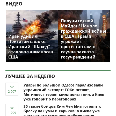
ВИДЕО
Получите свой
Майдан! Начало
гражданской войны
Иран удивил!
в США? Трамп
Пентагон в шоке.
угрожает
Иранский "Шахед"
протестантам в
атаковал авианосец
случае захвата
США
госучреждений
ЛУЧШЕЕ ЗА НЕДЕЛЮ
Удары по Большой Одессе парализовали
украинский экспорт: ГОКи встают,
Метинвест теряет миллионы тонн, а Киев
уже говорит о переговорах
30 тысяч бойцов Ким Чен Ына готовят к
броску на Сумы и Харьков: в Киеве уже
считают это страшнее мобилизации