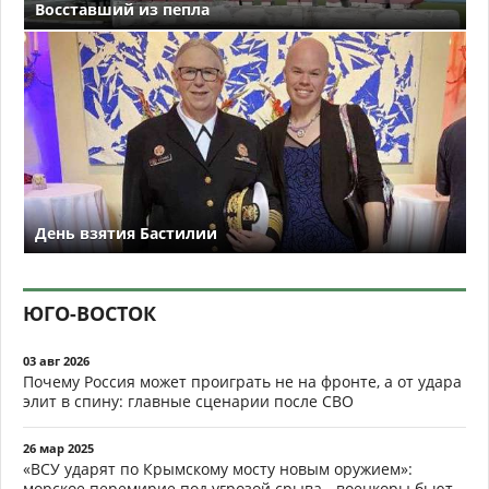
Восставший из пепла
День взятия Бастилии
ЮГО-ВОСТОК
03 авг 2026
Почему Россия может проиграть не на фронте, а от удара
элит в спину: главные сценарии после СВО
26 мар 2025
«ВСУ ударят по Крымскому мосту новым оружием»:
морское перемирие под угрозой срыва - военкоры бьют