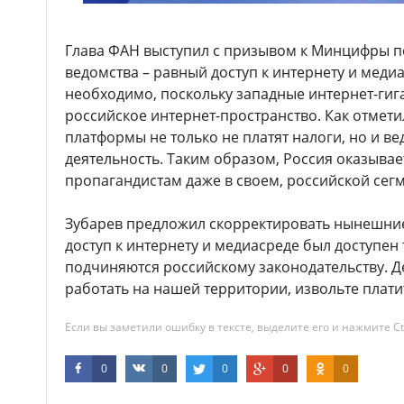
Глава ФАН выступил с призывом к Минцифры п
ведомства – равный доступ к интернету и медиа
необходимо, поскольку западные интернет-гиг
российское интернет-пространство. Как отмет
платформы не только не платят налоги, но и в
деятельность. Таким образом, Россия оказыва
пропагандистам даже в своем, российской сегм
Зубарев предложил скорректировать нынешни
доступ к интернету и медиасреде был доступен
подчиняются российскому законодательству. Д
работать на нашей территории, извольте плати
Если вы заметили ошибку в тексте, выделите его и нажмите Ct
0
0
0
0
0