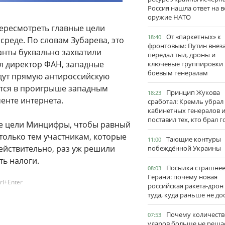
Россия нашла ответ на в
оружие НАТО
ересмотреть главные цели
От «паркетных» к
18:40
среде. По словам Зубарева, это
фронтовым: Путин внез
анты буквально захватили
передал тыл, дроны и
ил директор ФАН, западные
ключевые группировки
боевым генералам
едут прямую антироссийскую
ется в проигрыше западным
Принцип Жукова
18:23
енте интернета.
сработал: Кремль убрал
кабинетных генералов 
поставил тех, кто брал 
е цели Минцифры, чтобы равный
 только тем участникам, которые
Тающие контуры
11:00
ействительно, раз уж решили
побеждённой Украины
ть налоги.
Посылка страшне
08:03
Герани: почему новая
rl+Enter
российская ракета-дрон
туда, куда раньше не до
Почему количеств
07:53
ударов больше не реша