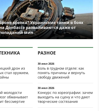
Броня крепка? Украинские танки в боях
на Донбассе разваливаются даже от
попаданий мин
ТЕХНИКА
РАЗНОЕ
30 июл 2026
ецкий дрон из
Боль в грудном отделе: как
ых стал оружием,
понять причины и вернуть
ойны
свободу движений
30 июл 2026
ой молодости
Конкурс по хореографии: зачем
мозг обманывает
выходить на сцену и что дают
рит бессмертие
творческие состязания