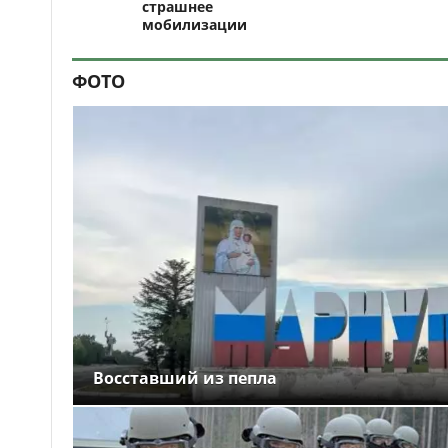
страшнее
мобилизации
ФОТО
Восставший из пепла