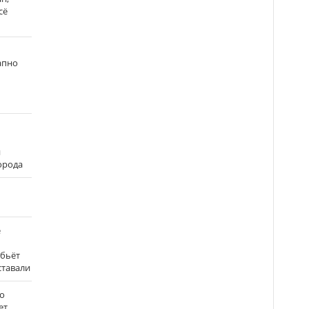
сё
апно
и
города
е
 бьёт
ставали
о
ет