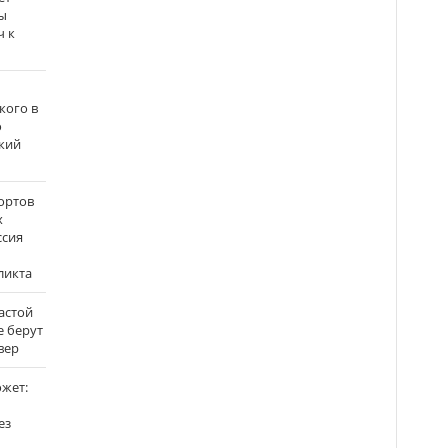
ы
ч к
кого в
о
кий
ортов
х
ссия
ликта
застой
е берут
вер
ожет:
ез