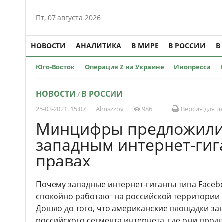
Пт, 07 августа 2026
НОВОСТИ
АНАЛИТИКА
В МИРЕ
В РОССИИ
В
Юго-Восток
Операция Z на Украине
Инопресса
НОВОСТИ
В РОССИИ
/
25-03-2021, 15:07
Almazzov
986
Версия для п
Минцифры предложили 
западным интернет-гиг
правах
Почему западные интернет-гиганты типа Facebo
спокойно работают на российской территории и
Дошло до того, что американские площадки з
российского сегмента интернета, где они прод