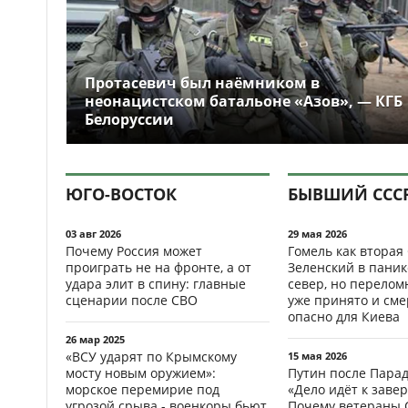
Протасевич был наёмником в
неонацистском батальоне «Азов», — КГБ
Белоруссии
ЮГО-ВОСТОК
БЫВШИЙ ССС
03 авг 2026
29 мая 2026
Почему Россия может
Гомель как вторая
проиграть не на фронте, а от
Зеленский в паник
удара элит в спину: главные
север, но перело
сценарии после СВО
уже принято и см
опасно для Киева
26 мар 2025
«ВСУ ударят по Крымскому
15 мая 2026
мосту новым оружием»:
Путин после Пара
морское перемирие под
«Дело идёт к заве
угрозой срыва - военкоры бьют
Почему ветераны 