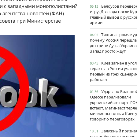
ки с западными монополистами?
Белоусов перевер
05:15
игру. Два года после Ку
 агентства новостей (ФАН)
главный вывод о русско
совета при Министерстве
армии
Тишина громче уд
04:05
почему Россия перешла
доктрине Дуэ, а Украина
Запад просто ждут
Киев загнан в угол
03:45
теракты в России участи
первый из трёх сценари
работает
Удары по Большо
01:36
Одессе парализовали
украинский экспорт: ГО
встают, Метинвест теряе
миллионы тонн, а Киев 
говорит о переговорах
Залужный признал
18:51
ресурс Украины исчерпа