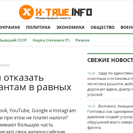
 УКРАИНЕ
ПОЛИТИКА
ЭКОНОМИКА
ОБЩЕСТВО
ВОЕН
Бывший СССР
Наука (техника IT)
Разное
СВЕЖИЕ НОВОС
ечати
Удар по единстве
отказать
16:32
очистным и остановка п
антам в равных
логистика рушится, вой
дорожает вдвое, Днепр 
угрозой
Волчанск, Анищин
14:15
ok, YouTube, Google и Instagram
Гоптовка: как одноврем
давление создаёт угрозу
 при этом не платят налоги?
обрушения всего север
анимают большую часть
фронта
вигают свои антироссийские