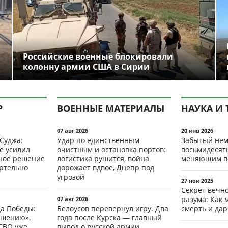
Российские военные блокировали
колонну армии США в Сирии
Р
ВОЕННЫЕ МАТЕРИАЛЫ
НАУКА И 
07 авг 2026
20 янв 2026
 Суджа:
Удар по единственным
Забытый нем
е усилил
очистным и остановка портов:
восьмидесят
мное решение
логистика рушится, война
меняющим в
ертельно
дорожает вдвое, Днепр под
угрозой
27 ноя 2025
Секрет вечн
разума: Как 
07 авг 2026
да Победы:
Белоусов перевернул игру. Два
смерть и да
ршению».
года после Курска — главный
СВО уже
вывод о русской армии