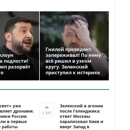
Гнилой президент
клоун
запереживал! По нему
а подлости!
всё решил в узком
амп разорвёт
кругу. Зеленский
го
приступил к истерике
свет» уже
Зеленский в агонии
вляет дронами:
после Геленджика:
ники России
ответ Москвы
ли в первые
парализовал Киев и
ы работы
вверг Запад в