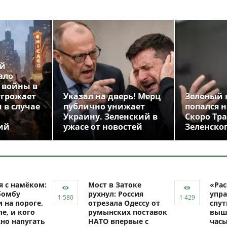
ой
ало
 войны в
угрожает
Указал на дверь! Мерц
Зеленый 
 в случае
публично унижает
попался н
Украину. Зеленский в
Скоро Тр
ий
ужасе от новостей
Зеленско
я с намёком:
Мост в Затоке
«Рас
бомбу
рухнул: Россия
упра
 на пороге,
отрезала Одессу от
спут
ле, и кого
румынских поставок
выш
но напугать
НАТО впервые с
час