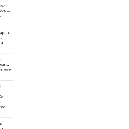
нул
рска —
й
аров:
 к
 и
:
лись,
ев уже
й
Ки
т
уже
:
н,