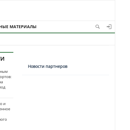
НЫЕ МАТЕРИАЛЫ
ТИ
Новости партнеров
нным
ортов:
на
под
о и
енное
ного