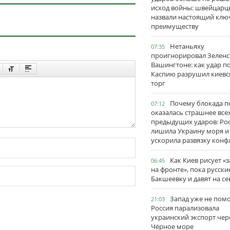
исход войны: швейцарц
назвали настоящий клю
преимуществу
Нетаньяху
07:35
проигнорировал Зеленс
Вашингтоне: как удар п
Каспию разрушил киевс
торг
Почему блокада п
07:12
оказалась страшнее все
предыдущих ударов: Ро
лишила Украину моря и
ускорила развязку конф
Как Киев рисует «
06:45
на фронте», пока русски
Бакшеевку и давят на се
Запад уже не пом
21:03
Россия парализовала
украинский экспорт чер
Чёрное море