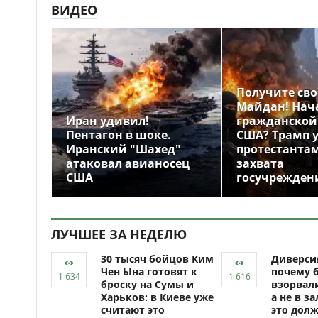
ВИДЕО
Получите св
Майдан! Нач
Иран удивил!
гражданской
Пентагон в шоке.
США? Трамп 
Иранский "Шахед"
протестантам
атаковал авианосец
захвата
США
госучрежден
ЛУЧШЕЕ ЗА НЕДЕЛЮ
30 тысяч бойцов Ким
Диверси
Чен Ына готовят к
почему 
броску на Сумы и
взорвали
Харьков: в Киеве уже
а не в за
считают это
это долж