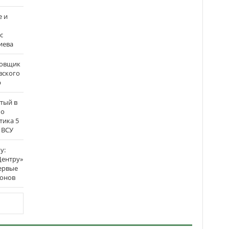
е и
с
иева
бовщик
вского
р
атый в
по
тика 5
 ВСУ
у:
Центру»
ервые
ронов