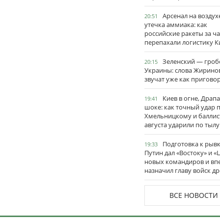
Арсенал на воздух
20:51
утечка аммиака: как
российские ракеты за ча
перепахали логистику К
Зеленский — гро
20:15
Украины: слова Жирино
звучат уже как пригово
Киев в огне, Драп
19:41
шоке: как точный удар 
Хмельницкому и баллис
августа ударили по тылу
Подготовка к рывк
19:33
Путин дал «Востоку» и «
новых командиров и вп
назначил главу войск д
ВСЕ НОВОСТИ