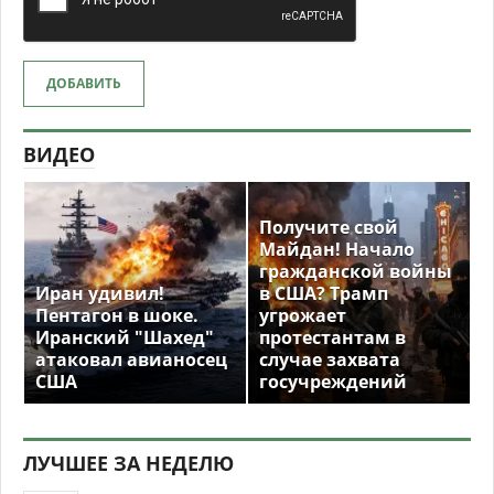
ДОБАВИТЬ
ВИДЕО
Получите свой
Майдан! Начало
гражданской войны
Иран удивил!
в США? Трамп
Пентагон в шоке.
угрожает
Иранский "Шахед"
протестантам в
атаковал авианосец
случае захвата
США
госучреждений
ЛУЧШЕЕ ЗА НЕДЕЛЮ