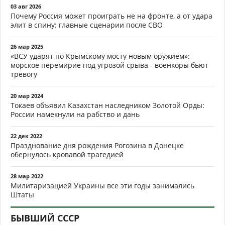
03 авг 2026
Почему Россия может проиграть не на фронте, а от удара
элит в спину: главные сценарии после СВО
26 мар 2025
«ВСУ ударят по Крымскому мосту новым оружием»:
морское перемирие под угрозой срыва - военкоры бьют
тревогу
20 мар 2024
Токаев объявил Казахстан наследником Золотой Орды:
России намекнули на рабство и дань
22 дек 2022
Празднование дня рождения Рогозина в Донецке
обернулось кровавой трагедией
28 мар 2022
Милитаризацией Украины все эти годы занимались
Штаты
БЫВШИЙ СССР