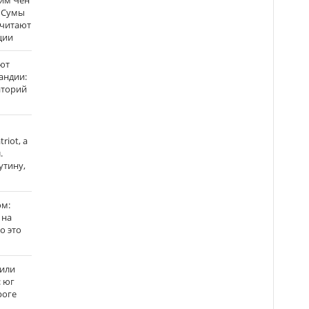
Ким Чен
а Сумы
считают
ции
ют
андии:
аторий
riot, а
.
утину,
ом:
 на
го это
жили
: юг
роге