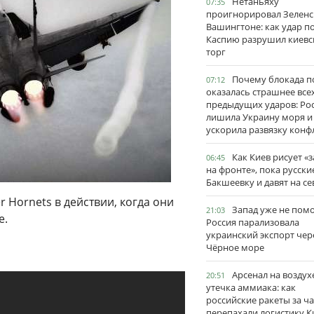
Нетаньяху
07:35
проигнорировал Зеленс
Вашингтоне: как удар п
Каспию разрушил киевс
торг
Почему блокада п
07:12
оказалась страшнее все
предыдущих ударов: Ро
лишила Украину моря и
ускорила развязку конф
Как Киев рисует «
06:45
на фронте», пока русски
Бакшеевку и давят на се
r Hornets в действии, когда они
Запад уже не пом
21:03
е.
Россия парализовала
украинский экспорт чер
Чёрное море
Арсенал на воздух
20:51
утечка аммиака: как
российские ракеты за ча
перепахали логистику К