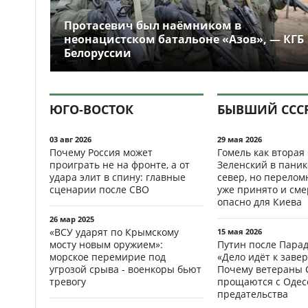
Протасевич был наёмником в
неонацистском батальоне «Азов», — КГБ
Белоруссии
ЮГО-ВОСТОК
БЫВШИЙ ССС
03 авг 2026
29 мая 2026
Почему Россия может
Гомель как вторая
проиграть не на фронте, а от
Зеленский в паник
удара элит в спину: главные
север, но перело
сценарии после СВО
уже принято и см
опасно для Киева
26 мар 2025
«ВСУ ударят по Крымскому
15 мая 2026
мосту новым оружием»:
Путин после Пара
морское перемирие под
«Дело идёт к заве
угрозой срыва - военкоры бьют
Почему ветераны 
тревогу
прощаются с Одесс
предательства