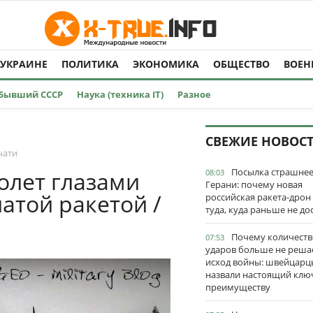
 УКРАИНЕ
ПОЛИТИКА
ЭКОНОМИКА
ОБЩЕСТВО
ВОЕН
Бывший СССР
Наука (техника IT)
Разное
СВЕЖИЕ НОВОС
чати
Посылка страшне
Полет глазами
08:03
Герани: почему новая
латой ракетой /
российская ракета-дрон
туда, куда раньше не до
Почему количеств
07:53
ударов больше не реша
исход войны: швейцарц
назвали настоящий клю
преимуществу