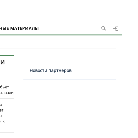
НЫЕ МАТЕРИАЛЫ
ТИ
Новости партнеров
е
 бьёт
ставали
о
ет
ы
ч к