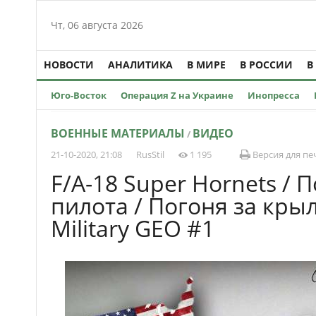
Чт, 06 августа 2026
НОВОСТИ
АНАЛИТИКА
В МИРЕ
В РОССИИ
В
Юго-Восток
Операция Z на Украине
Инопресса
ВОЕННЫЕ МАТЕРИАЛЫ
ВИДЕО
/
21-10-2020, 21:08
RusStil
1 195
Версия для пе
F/A-18 Super Hornets / 
пилота / Погоня за кры
Military GEO #1