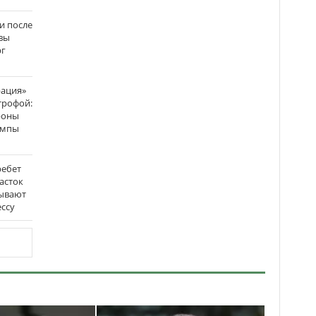
и после
вы
рг
рация»
трофой:
роны
темпы
ребет
асток
зывают
ссу