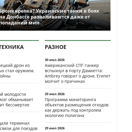
Броня крепка? Украинские танки в боях
на Донбассе разваливаются даже от
попаданий мин
ТЕХНИКА
РАЗНОЕ
30 июл 2026
ецкий дрон из
Американский СПГ-танкер
ых стал оружием,
вспыхнул в порту Дамиетта:
ойны
Ambrey говорит о дроне, Египет
молчит о причинах
ой молодости
29 июл 2026
мозг обманывает
Программа мониторинга
рит бессмертие
объектов размещения отходов:
как держать под контролем
экологию полигона
здали терминал
связи для поездов
29 июл 2026