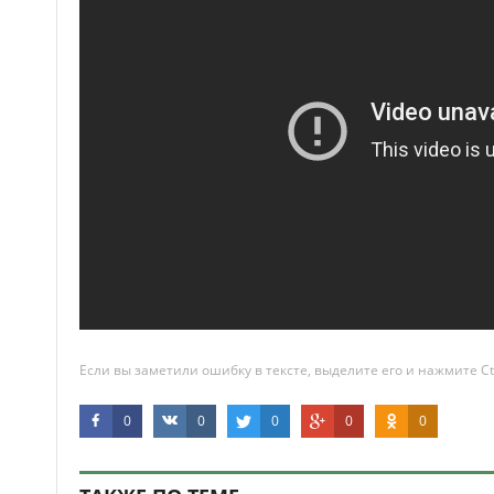
Если вы заметили ошибку в тексте, выделите его и нажмите Ct
0
0
0
0
0