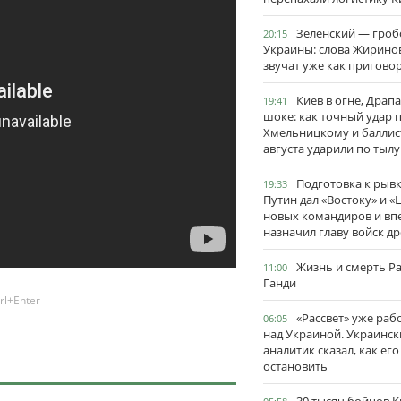
Зеленский — гро
20:15
Украины: слова Жирино
звучат уже как пригово
Киев в огне, Драп
19:41
шоке: как точный удар 
Хмельницкому и баллис
августа ударили по тылу
Подготовка к рывк
19:33
Путин дал «Востоку» и «
новых командиров и вп
назначил главу войск д
Жизнь и смерть Р
11:00
Ганди
rl+Enter
«Рассвет» уже раб
06:05
над Украиной. Украинск
аналитик сказал, как его
остановить