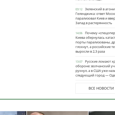
Зеленский в агони
03:12
Геленджика: ответ Моск
парализовал Киев и вве
Запад в растерянность
Почему «спецопе
14:06
Киева обернулась катас
порты парализованы, д
глохнут, а российские 
выросли в 2,3 раза
Русские ломают х
13:07
обороне: волчанский уч
рухнул, а в США уже на
следующий город — Оде
ВСЕ НОВОСТИ