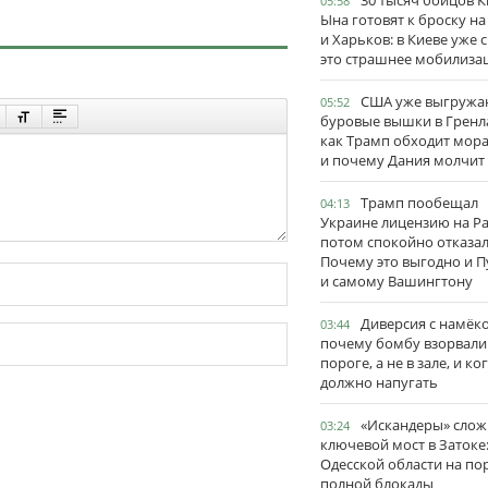
30 тысяч бойцов 
05:58
Ына готовят к броску н
и Харьков: в Киеве уже 
это страшнее мобилиза
США уже выгружа
05:52
буровые вышки в Гренл
как Трамп обходит мор
и почему Дания молчит
Трамп пообещал
04:13
Украине лицензию на Pat
потом спокойно отказал
Почему это выгодно и П
и самому Вашингтону
Диверсия с намёк
03:44
почему бомбу взорвали
пороге, а не в зале, и ко
должно напугать
«Искандеры» сло
03:24
ключевой мост в Затоке
Одесской области на по
полной блокады