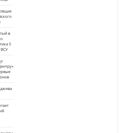
бовщик
вского
р
атый в
по
тика 5
 ВСУ
у:
Центру»
ервые
ронов
аджива
отает
ий