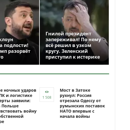
Гнилой президент
клоун
запереживал! По нему
а подлости!
всё решил в узком
амп разорвёт
кругу. Зеленский
го
приступил к истерике
е ночных ударов
Мост в Затоке
ПК и логистике
рухнул: Россия
ерты заявили:
отрезала Одессу от
а Польше
румынских поставок
вствовать войну
НАТО впервые с
обственной
начала войны
ре