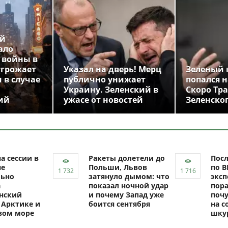
ой
ало
 войны в
угрожает
Указал на дверь! Мерц
Зеленый 
 в случае
публично унижает
попался н
Украину. Зеленский в
Скоро Тр
ий
ужасе от новостей
Зеленско
а сессии в
Ракеты долетели до
Посл
не
Польши, Львов
по В
ьно
затянуло дымом: что
эксп
а
показал ночной удар
пор
нский
и почему Запад уже
почу
 Арктике и
боится сентября
на с
вом море
шку