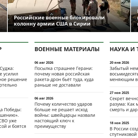
Российские военные блокировали
колонну армии США в Сирии
Р
ВОЕННЫЕ МАТЕРИАЛЫ
НАУКА И 
06 авг 2026
20 янв 2026
 Суджа:
Посылка страшнее Герани:
Забытый нем
е усилил
почему новая российская
восьмидесят
мное решение
ракета-дрон бьёт туда, куда
меняющим в
ертельно
раньше не доставали
27 ноя 2025
Секрет вечн
06 авг 2026
Почему количество ударов
разума: Как 
да Победы:
больше не решает исход
смерть и да
ршению».
войны: швейцарцы назвали
СВО уже
настоящий ключ к
18 ноя 2025
ой и боятся
преимуществу
В России со
спутниковой 