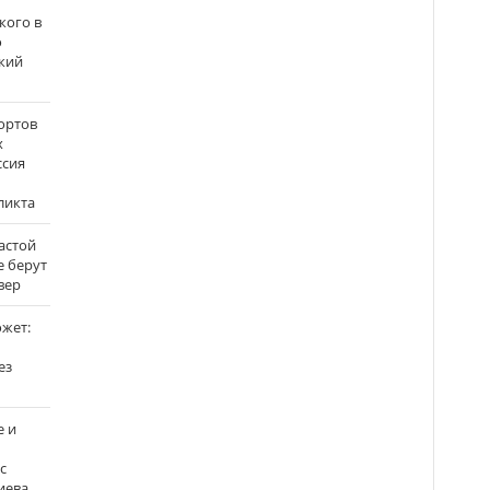
кого в
о
кий
ортов
х
ссия
ликта
застой
е берут
вер
ожет:
ез
е и
с
иева