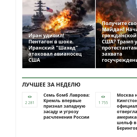
Получите св
Майдан! Нач
Иран удивил!
гражданской
Пентагон в шоке.
США? Трамп 
Иранский "Шахед"
протестантам
атаковал авианосец
захвата
США
госучрежден
ЛУЧШЕЕ ЗА НЕДЕЛЮ
Семь бомб Лаврова:
Москва н
Кремль впервые
Кингсто
признал западную
официал
засаду и угрозу
отвергл
расчленения России
америка
шельф в
Беринго