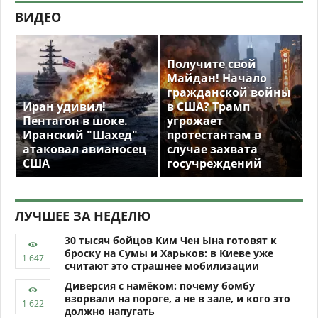
ВИДЕО
Получите свой
Майдан! Начало
гражданской войны
Иран удивил!
в США? Трамп
Пентагон в шоке.
угрожает
Иранский "Шахед"
протестантам в
атаковал авианосец
случае захвата
США
госучреждений
ЛУЧШЕЕ ЗА НЕДЕЛЮ
30 тысяч бойцов Ким Чен Ына готовят к
броску на Сумы и Харьков: в Киеве уже
считают это страшнее мобилизации
Диверсия с намёком: почему бомбу
взорвали на пороге, а не в зале, и кого это
должно напугать