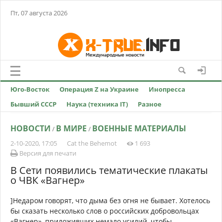
Пт, 07 августа 2026
Юго-Восток
Операция Z на Украине
Инопресса
Бывший СССР
Наука (техника IT)
Разное
НОВОСТИ
В МИРЕ
ВОЕННЫЕ МАТЕРИАЛЫ
/
/
2-10-2020, 17:05
Cat the Behemot
1 693
Версия для печати
В Сети появились тематические плакаты
о ЧВК «Вагнер»
]Недаром говорят, что дыма без огня не бывает. Хотелось
бы сказать несколько слов о российских добровольцах
«Вагнер», приложивших немало усилий, чтобы