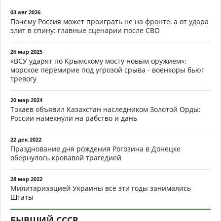
03 авг 2026
Почему Россия может проиграть не на фронте, а от удара
элит в спину: главные сценарии после СВО
26 мар 2025
«ВСУ ударят по Крымскому мосту новым оружием»:
морское перемирие под угрозой срыва - военкоры бьют
тревогу
20 мар 2024
Токаев объявил Казахстан наследником Золотой Орды:
России намекнули на рабство и дань
22 дек 2022
Празднование дня рождения Рогозина в Донецке
обернулось кровавой трагедией
28 мар 2022
Милитаризацией Украины все эти годы занимались
Штаты
БЫВШИЙ СССР