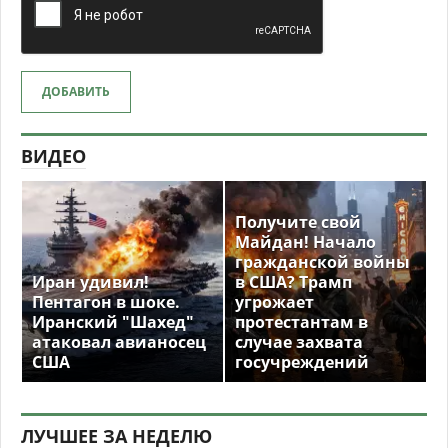
ДОБАВИТЬ
ВИДЕО
Получите свой
Майдан! Начало
гражданской войны
Иран удивил!
в США? Трамп
Пентагон в шоке.
угрожает
Иранский "Шахед"
протестантам в
атаковал авианосец
случае захвата
США
госучреждений
ЛУЧШЕЕ ЗА НЕДЕЛЮ